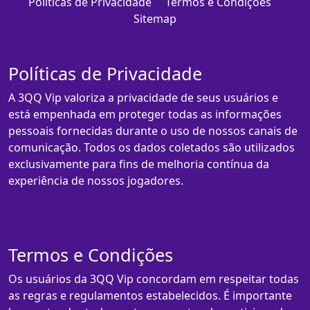
Políticas de Privacidade
Termos e Condições
Sitemap
Políticas de Privacidade
A 3QQ Vip valoriza a privacidade de seus usuários e
está empenhada em proteger todas as informações
pessoais fornecidas durante o uso de nossos canais de
comunicação. Todos os dados coletados são utilizados
exclusivamente para fins de melhoria contínua da
experiência de nossos jogadores.
Termos e Condições
Os usuários da 3QQ Vip concordam em respeitar todas
as regras e regulamentos estabelecidos. É importante