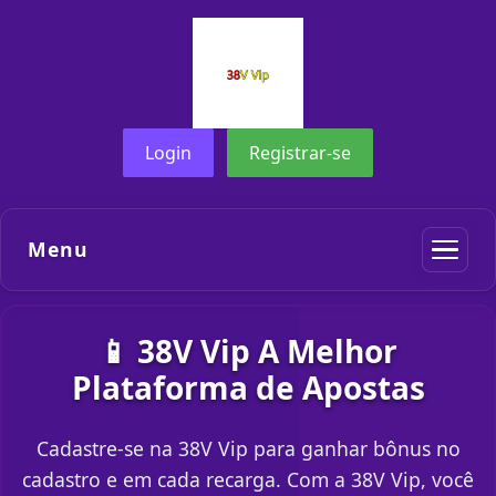
Login
Registrar-se
Menu
📱 38V Vip A Melhor
Plataforma de Apostas
Cadastre-se na 38V Vip para ganhar bônus no
cadastro e em cada recarga. Com a 38V Vip, você