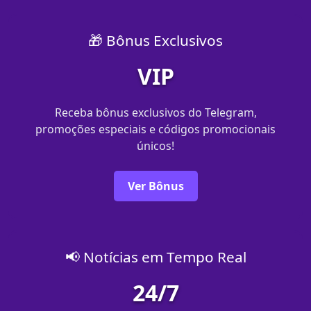
🎁 Bônus Exclusivos
VIP
Receba bônus exclusivos do Telegram,
promoções especiais e códigos promocionais
únicos!
Ver Bônus
📢 Notícias em Tempo Real
24/7