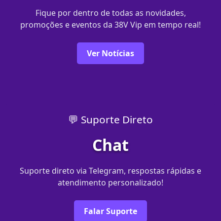
Fique por dentro de todas as novidades,
promoções e eventos da 38V Vip em tempo real!
Ver Notícias
💬 Suporte Direto
Chat
Suporte direto via Telegram, respostas rápidas e
atendimento personalizado!
Falar Suporte