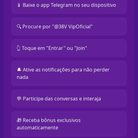
📱 Baixe o app Telegram no seu dispositivo
🔍 Procure por "@38V VipOficial"
👆 Toque em "Entrar" ou "Join"
🔔 Ative as notificações para não perder
nada
💬 Participe das conversas e interaja
🎁 Receba bônus exclusivos
automaticamente