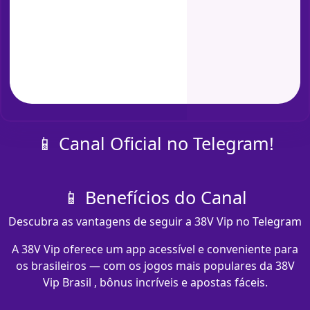
📱 Canal Oficial no Telegram!
📱 Benefícios do Canal
Descubra as vantagens de seguir a 38V Vip no Telegram
A 38V Vip oferece um app acessível e conveniente para
os brasileiros — com os jogos mais populares da 38V
Vip Brasil , bônus incríveis e apostas fáceis.