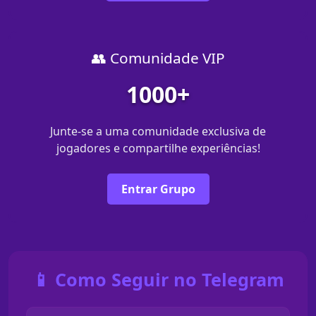
👥 Comunidade VIP
1000+
Junte-se a uma comunidade exclusiva de
jogadores e compartilhe experiências!
Entrar Grupo
📱 Como Seguir no Telegram