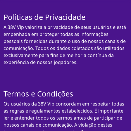
Políticas de Privacidade
A 38V Vip valoriza a privacidade de seus usuários e está
empenhada em proteger todas as informações
pessoais fornecidas durante o uso de nossos canais de
comunicação. Todos os dados coletados são utilizados
exclusivamente para fins de melhoria contínua da
experiência de nossos jogadores.
Termos e Condições
Os usuários da 38V Vip concordam em respeitar todas
as regras e regulamentos estabelecidos. É importante
ler e entender todos os termos antes de participar de
nossos canais de comunicação. A violação destes