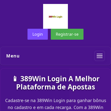
Login
Registrar-se
Menu
📱 389Win Login A Melhor
Plataforma de Apostas
Cadastre-se na 389Win Login para ganhar bônus
no cadastro e em cada recarga. Com a 389Win