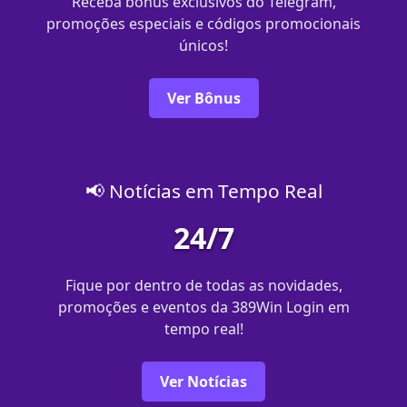
Receba bônus exclusivos do Telegram,
promoções especiais e códigos promocionais
únicos!
Ver Bônus
📢 Notícias em Tempo Real
24/7
Fique por dentro de todas as novidades,
promoções e eventos da 389Win Login em
tempo real!
Ver Notícias