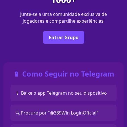
Junte-se a uma comunidade exclusiva de
jogadores e compartilhe experiências!
Entrar Grupo
📱 Como Seguir no Telegram
📱 Baixe o app Telegram no seu dispositivo
🔍 Procure por "@389Win LoginOficial"