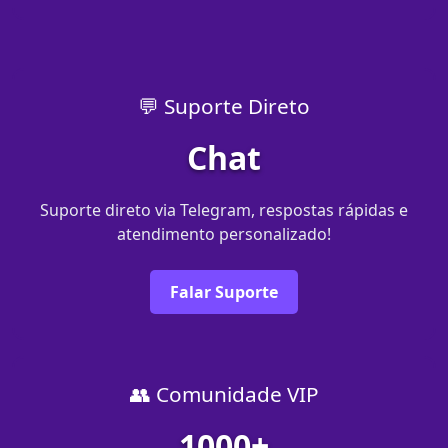
💬 Suporte Direto
Chat
Suporte direto via Telegram, respostas rápidas e
atendimento personalizado!
Falar Suporte
👥 Comunidade VIP
1000+