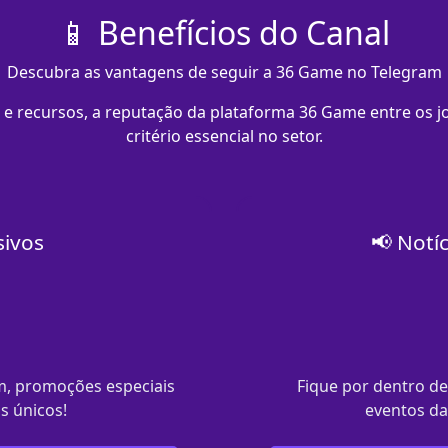
📱 Benefícios do Canal
Descubra as vantagens de seguir a 36 Game no Telegram
 e recursos, a reputação da plataforma 36 Game entre os
critério essencial no setor.
sivos
📢 Notí
m, promoções especiais
Fique por dentro d
s únicos!
eventos da