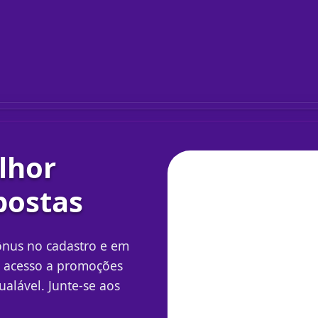
lhor
postas
ônus no cadastro e em
m acesso a promoções
ualável. Junte-se aos