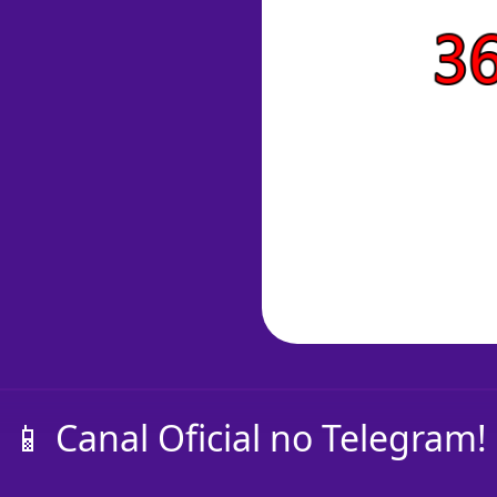
📱 Canal Oficial no Telegram!