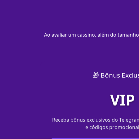
Ao avaliar um cassino, além do tamanho
🎁 Bônus Exclu
VIP
Receba bônus exclusivos do Telegra
e códigos promocionai