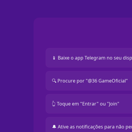
📱 Baixe o app Telegram no seu disp
🔍 Procure por "@36 GameOficial"
👆 Toque em "Entrar" ou "Join"
🔔 Ative as notificações para não p