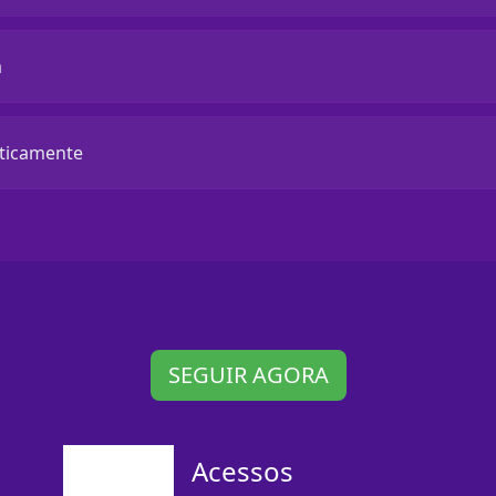
a
aticamente
SEGUIR AGORA
Acessos