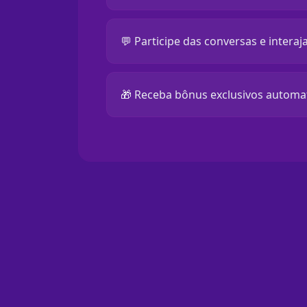
💬 Participe das conversas e interaj
🎁 Receba bônus exclusivos autom