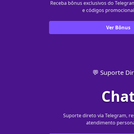
Receba bônus exclusivos do Telegra
e códigos promocionai
Ver Bônus
💬 Suporte Di
Cha
Suporte direto via Telegram, r
atendimento persona