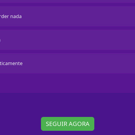
erder nada
a
aticamente
SEGUIR AGORA