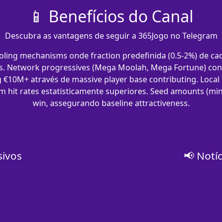
📱 Benefícios do Canal
Descubra as vantagens de seguir a 365Jogo no Telegram
ling mechanisms onde fraction predefinida (0.5-2%) de ca
urs. Network progressives (Mega Moolah, Mega Fortune) con
 €10M+ através de massive player base contributing. Local p
m hit rates estatisticamente superiores. Seed amounts (mi
win, assegurando baseline attractiveness.
sivos
📢 Notí