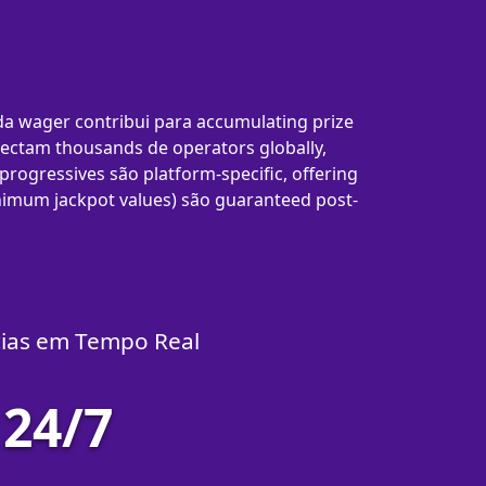
da wager contribui para accumulating prize
ectam thousands de operators globally,
rogressives são platform-specific, offering
nimum jackpot values) são guaranteed post-
cias em Tempo Real
24/7