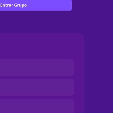
Entrar Grupo