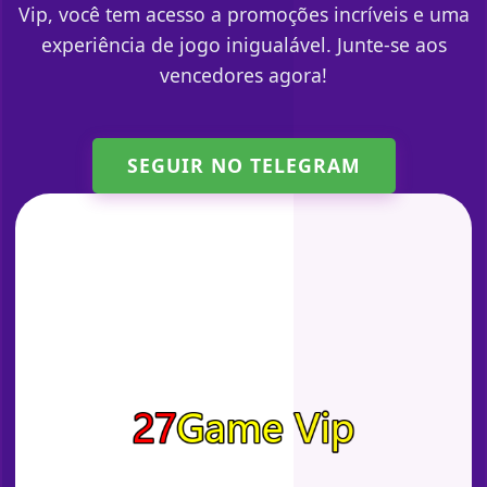
Vip, você tem acesso a promoções incríveis e uma
experiência de jogo inigualável. Junte-se aos
vencedores agora!
SEGUIR NO TELEGRAM