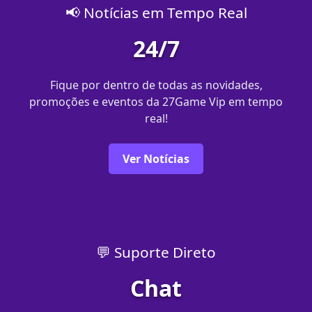
📢 Notícias em Tempo Real
24/7
Fique por dentro de todas as novidades,
promoções e eventos da 27Game Vip em tempo
real!
Ver Notícias
💬 Suporte Direto
Chat