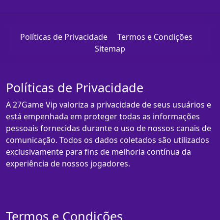
Políticas de Privacidade
Termos e Condições
Sitemap
Políticas de Privacidade
A 27Game Vip valoriza a privacidade de seus usuários e
está empenhada em proteger todas as informações
pessoais fornecidas durante o uso de nossos canais de
comunicação. Todos os dados coletados são utilizados
exclusivamente para fins de melhoria contínua da
experiência de nossos jogadores.
Termos e Condições