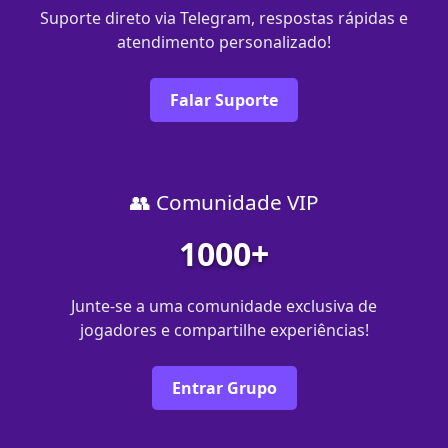
Suporte direto via Telegram, respostas rápidas e
atendimento personalizado!
Falar Suporte
👥 Comunidade VIP
1000+
Junte-se a uma comunidade exclusiva de
jogadores e compartilhe experiências!
Entrar Grupo