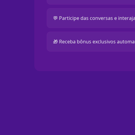
💬 Participe das conversas e interaj
🎁 Receba bônus exclusivos autom