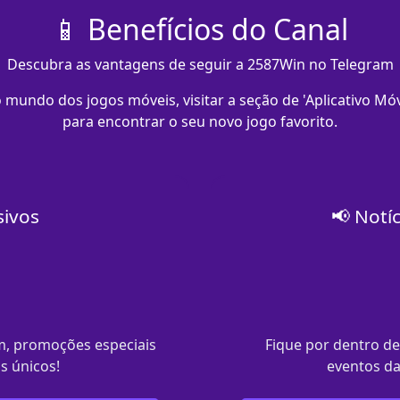
📱 Benefícios do Canal
Descubra as vantagens de seguir a 2587Win no Telegram
mundo dos jogos móveis, visitar a seção de 'Aplicativo Móv
para encontrar o seu novo jogo favorito.
sivos
📢 Notí
m, promoções especiais
Fique por dentro d
s únicos!
eventos da