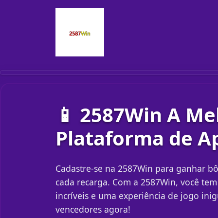
📱 2587Win A Me
Plataforma de A
Cadastre-se na 2587Win para ganhar bô
cada recarga. Com a 2587Win, você tem
incríveis e uma experiência de jogo inig
vencedores agora!