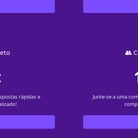
reto
👥 
t
espostas rápidas e
Junte-se a uma com
lizado!
compa
e