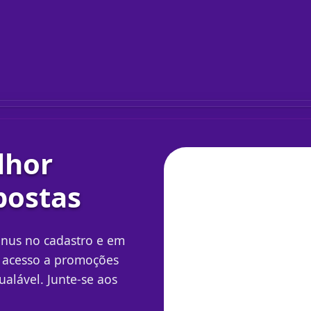
lhor
postas
nus no cadastro e em
 acesso a promoções
ualável. Junte-se aos