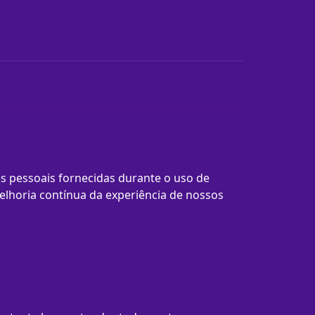
s pessoais fornecidas durante o uso de
elhoria contínua da experiência de nossos