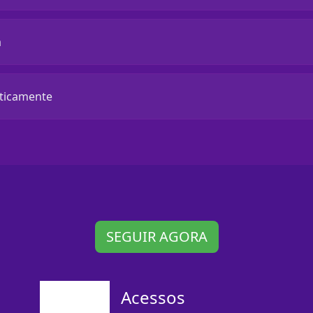
a
aticamente
SEGUIR AGORA
Acessos