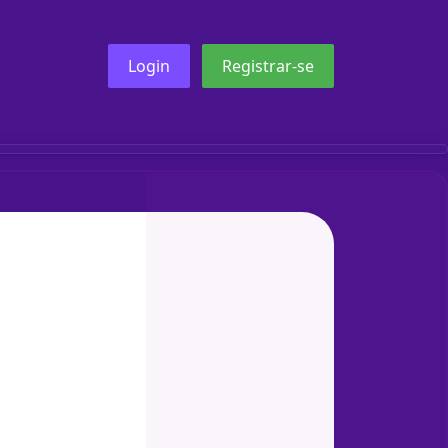
Login
Registrar-se