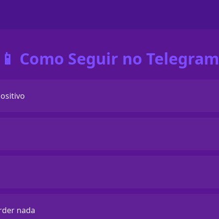
📱 Como Seguir no Telegram
ositivo
erder nada