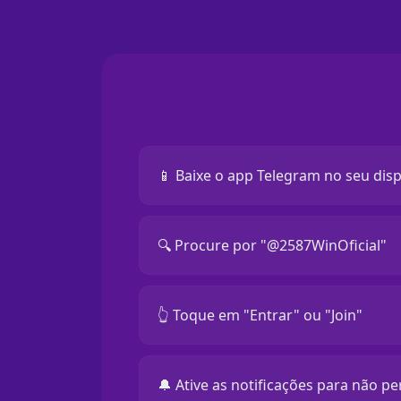
📱 Baixe o app Telegram no seu disp
🔍 Procure por "@2587WinOficial"
👆 Toque em "Entrar" ou "Join"
🔔 Ative as notificações para não p