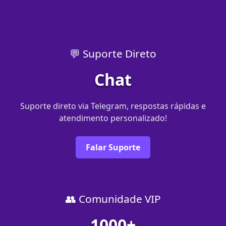
💬 Suporte Direto
Chat
Suporte direto via Telegram, respostas rápidas e
atendimento personalizado!
Falar Suporte
👥 Comunidade VIP
1000+