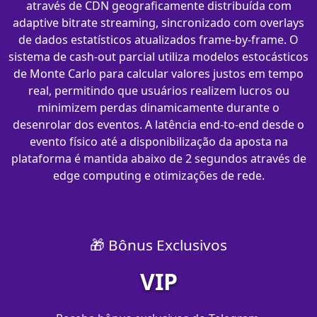
através de CDN geograficamente distribuída com
adaptive bitrate streaming, sincronizado com overlays
de dados estatísticos atualizados frame-by-frame. O
sistema de cash-out parcial utiliza modelos estocásticos
de Monte Carlo para calcular valores justos em tempo
real, permitindo que usuários realizem lucros ou
minimizem perdas dinamicamente durante o
desenrolar dos eventos. A latência end-to-end desde o
evento físico até a disponibilização da aposta na
plataforma é mantida abaixo de 2 segundos através de
edge computing e otimizações de rede.
🎁 Bônus Exclusivos
VIP