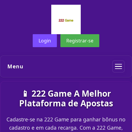
Login
Registrar-se
Menu
📱 222 Game A Melhor
Plataforma de Apostas
Cadastre-se na 222 Game para ganhar bônus no
cadastro e em cada recarga. Com a 222 Game,