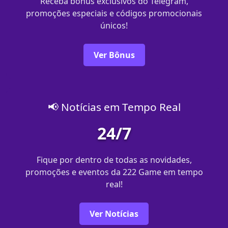
Receba bônus exclusivos do Telegram,
promoções especiais e códigos promocionais
únicos!
Ver Bônus
📢 Notícias em Tempo Real
24/7
Fique por dentro de todas as novidades,
promoções e eventos da 222 Game em tempo
real!
Ver Notícias