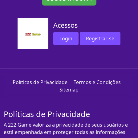
Acessos
Login
Registrar-se
Políticas de Privacidade
Termos e Condições
Sitemap
Políticas de Privacidade
A 222 Game valoriza a privacidade de seus usuários e
está empenhada em proteger todas as informações