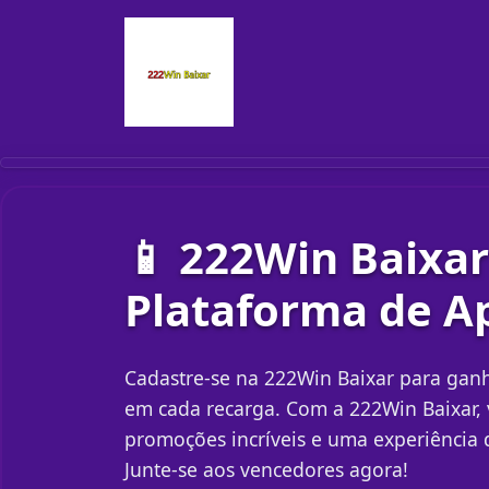
📱 222Win Baixa
Plataforma de A
Cadastre-se na 222Win Baixar para gan
em cada recarga. Com a 222Win Baixar, 
promoções incríveis e uma experiência d
Junte-se aos vencedores agora!