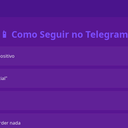
📱 Como Seguir no Telegram
ositivo
ial"
erder nada