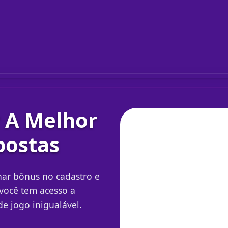
r A Melhor
postas
har bônus no cadastro e
você tem acesso a
e jogo inigualável.