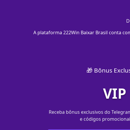
D
A plataforma 222Win Baixar Brasil conta co
🎁 Bônus Exclu
VIP
Receba bônus exclusivos do Telegra
e códigos promocionai