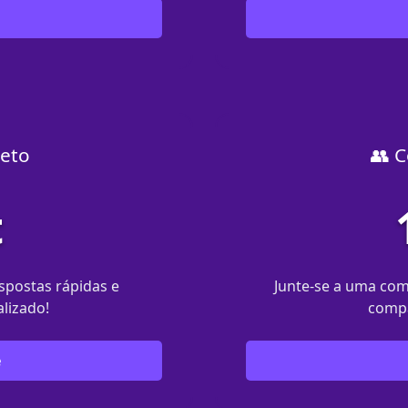
reto
👥 
t
espostas rápidas e
Junte-se a uma com
lizado!
compa
e