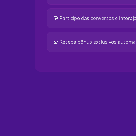
💬 Participe das conversas e interaj
🎁 Receba bônus exclusivos autom