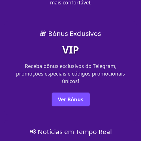
mais confortável.
🎁 Bônus Exclusivos
VIP
Receba bônus exclusivos do Telegram,
promoções especiais e códigos promocionais
únicos!
Ver Bônus
📢 Notícias em Tempo Real