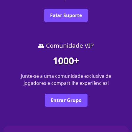
Falar Suporte
👥 Comunidade VIP
1000+
Junte-se a uma comunidade exclusiva de
jogadores e compartilhe experiências!
Entrar Grupo