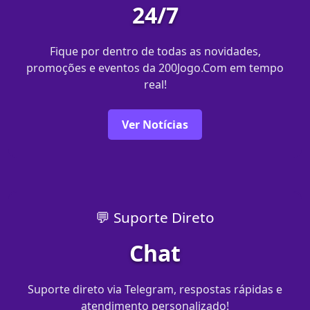
24/7
Fique por dentro de todas as novidades,
promoções e eventos da 200Jogo.Com em tempo
real!
Ver Notícias
💬 Suporte Direto
Chat
Suporte direto via Telegram, respostas rápidas e
atendimento personalizado!