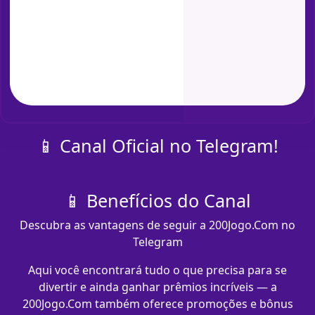
📱 Canal Oficial no Telegram!
📱 Benefícios do Canal
Descubra as vantagens de seguir a 200Jogo.Com no
Telegram
Aqui você encontrará tudo o que precisa para se
divertir e ainda ganhar prêmios incríveis — a
200Jogo.Com também oferece promoções e bônus