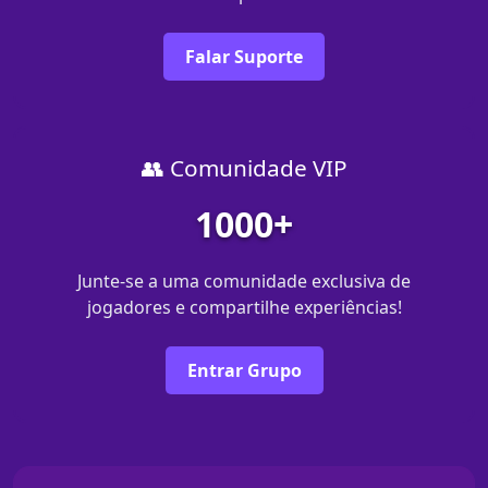
Falar Suporte
👥 Comunidade VIP
1000+
Junte-se a uma comunidade exclusiva de
jogadores e compartilhe experiências!
Entrar Grupo