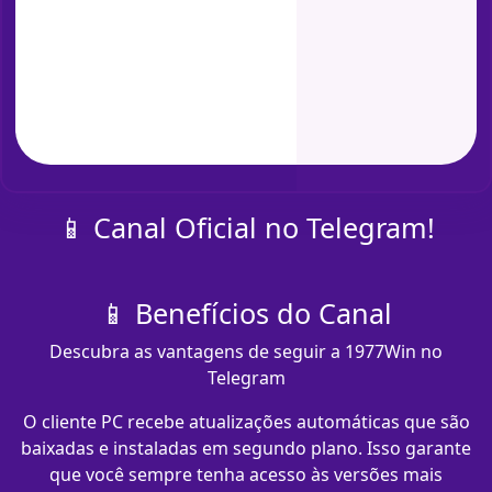
📱 Canal Oficial no Telegram!
📱 Benefícios do Canal
Descubra as vantagens de seguir a 1977Win no
Telegram
O cliente PC recebe atualizações automáticas que são
baixadas e instaladas em segundo plano. Isso garante
que você sempre tenha acesso às versões mais