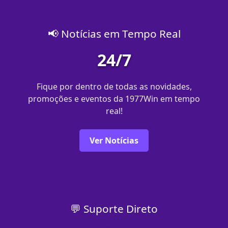
📢 Notícias em Tempo Real
24/7
Fique por dentro de todas as novidades,
promoções e eventos da 1977Win em tempo
real!
Ver Notícias
💬 Suporte Direto