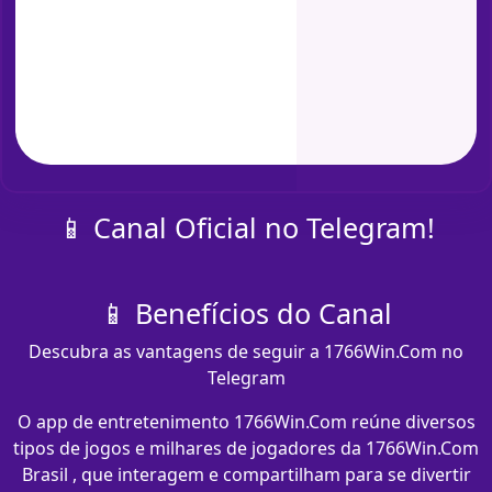
📱 Canal Oficial no Telegram!
📱 Benefícios do Canal
Descubra as vantagens de seguir a 1766Win.Com no
Telegram
O app de entretenimento 1766Win.Com reúne diversos
tipos de jogos e milhares de jogadores da 1766Win.Com
Brasil , que interagem e compartilham para se divertir