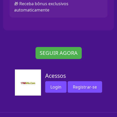
🎁 Receba bônus exclusivos
automaticamente
SEGUIR AGORA
Acessos
Login
Registrar-se