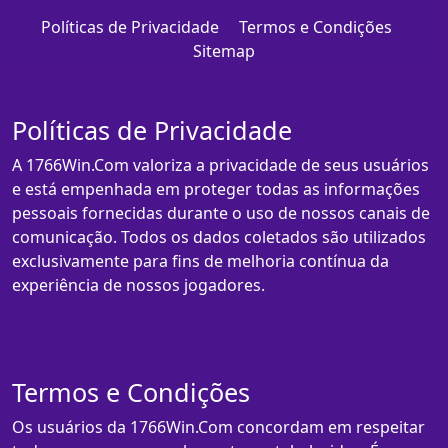
Políticas de Privacidade
Termos e Condições
Sitemap
Políticas de Privacidade
A 1766Win.Com valoriza a privacidade de seus usuários
e está empenhada em proteger todas as informações
pessoais fornecidas durante o uso de nossos canais de
comunicação. Todos os dados coletados são utilizados
exclusivamente para fins de melhoria contínua da
experiência de nossos jogadores.
Termos e Condições
Os usuários da 1766Win.Com concordam em respeitar