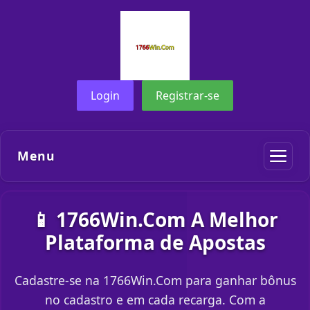
Login
Registrar-se
Menu
📱 1766Win.Com A Melhor
Plataforma de Apostas
Cadastre-se na 1766Win.Com para ganhar bônus
no cadastro e em cada recarga. Com a