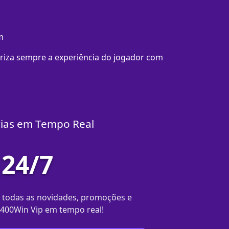
m
riza sempre a experiência do jogador com
cias em Tempo Real
24/7
e todas as novidades, promoções e
1400Win Vip em tempo real!