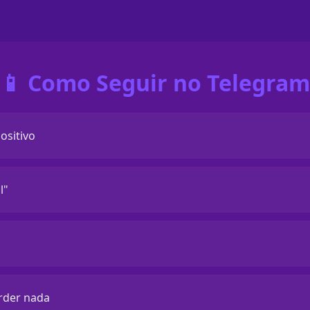
📱 Como Seguir no Telegram
ositivo
l"
erder nada