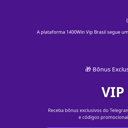
A plataforma 1400Win Vip Brasil segue u
🎁 Bônus Exclu
VIP
Receba bônus exclusivos do Telegra
e códigos promocionai