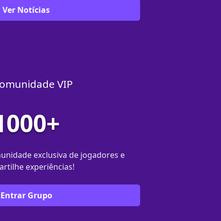
Ver Notícias
Comunidade VIP
1000+
unidade exclusiva de jogadores e
rtilhe experiências!
Entrar Grupo