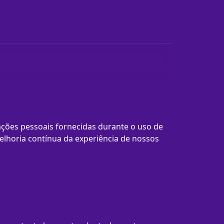
ações pessoais fornecidas durante o uso de
elhoria contínua da experiência de nossos