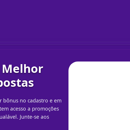
A Melhor
postas
r bônus no cadastro e em
 tem acesso a promoções
ualável. Junte-se aos