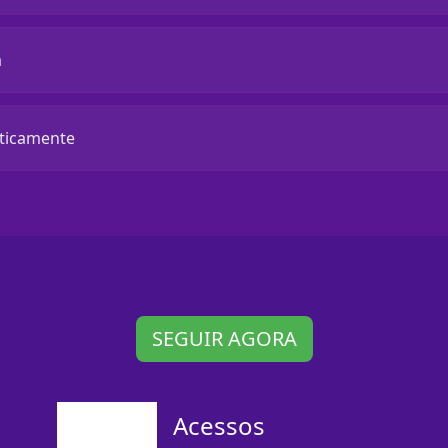
a
aticamente
SEGUIR AGORA
Acessos