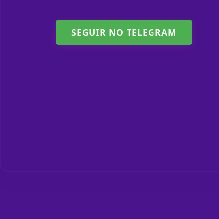
SEGUIR NO TELEGRAM