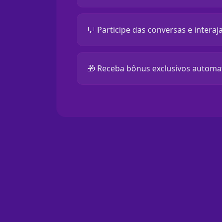
💬 Participe das conversas e interaj
🎁 Receba bônus exclusivos autom