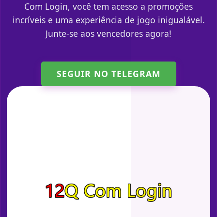
Com Login, você tem acesso a promoções
incríveis e uma experiência de jogo inigualável.
Junte-se aos vencedores agora!
SEGUIR NO TELEGRAM