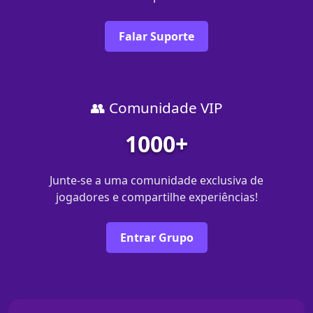
Falar Suporte
👥 Comunidade VIP
1000+
Junte-se a uma comunidade exclusiva de
jogadores e compartilhe experiências!
Entrar Grupo