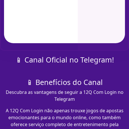
📱 Canal Oficial no Telegram!
📱 Benefícios do Canal
Descubra as vantagens de seguir a 12Q Com Login no
Telegram
A 12Q Com Login não apenas trouxe jogos de apostas
emocionantes para o mundo online, como também
oferece serviço completo de entretenimento pela