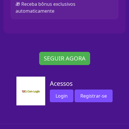
🎁 Receba bônus exclusivos
automaticamente
SEGUIR AGORA
Acessos
Login
Registrar-se