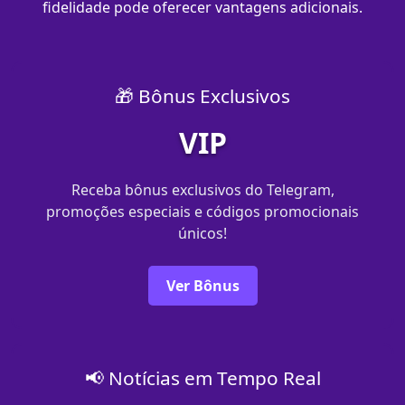
fidelidade pode oferecer vantagens adicionais.
🎁 Bônus Exclusivos
VIP
Receba bônus exclusivos do Telegram,
promoções especiais e códigos promocionais
únicos!
Ver Bônus
📢 Notícias em Tempo Real