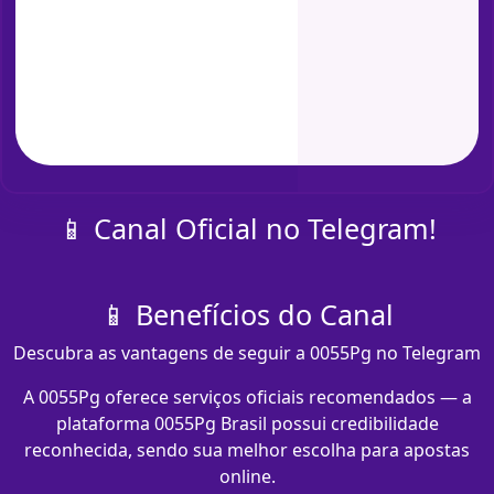
📱 Canal Oficial no Telegram!
📱 Benefícios do Canal
Descubra as vantagens de seguir a 0055Pg no Telegram
A 0055Pg oferece serviços oficiais recomendados — a
plataforma 0055Pg Brasil possui credibilidade
reconhecida, sendo sua melhor escolha para apostas
online.